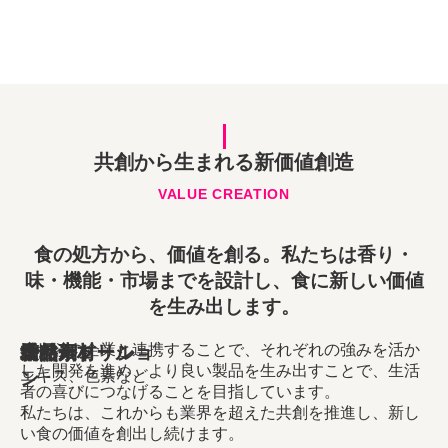
共創から生まれる新価値創造
VALUE CREATION
食の処方から、価値を創る。私たちは香り・
味・機能・市場までを設計し、食に新しい価値
を生み出します。
これらの企業と連携することで、それぞれの強みを活か
天然素材
香料
増粘剤
糖アルコール
食品素材
ニュートリショ
した開発を進め、より良い製品を生み出すことで、生活
エキス、色素など
ン
者の喜びにつなげることを目指しています。
私たちは、これからも業界を超えた共創を推進し、新し
い食の価値を創出し続けます。