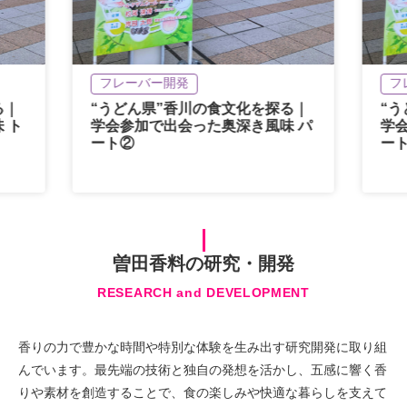
フレーバー開発
フ
る｜
“うどん県”香川の食文化を探る｜
“
 ト
学会参加で出会った奥深き風味 パ
学
ート②
ー
曽田香料の研究・開発
RESEARCH and DEVELOPMENT
香りの力で豊かな時間や特別な体験を生み出す研究開発に取り組
んでいます。最先端の技術と独自の発想を活かし、五感に響く香
りや素材を創造することで、食の楽しみや快適な暮らしを支えて