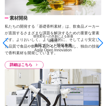
素材開発
私たちの開発する「基礎香料素材」は、飲食品メーカー
が直面するさまざまな課題を解決するための重要な要素
環境変化への共創による新価
です。よりおいしく、より健康的に、そしてより安定し
値創造
共同ブランド開発事業
た品質で食品や飲料を届けることを目指し、独自の技術
Agile Open Innovation
で香料素材を開発しています。
詳細はこちら