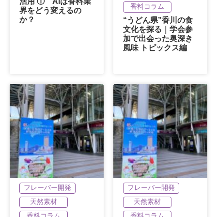
活用 ① AIは香料業
香料コラム
界をどう変えるの
か？
“うどん県”香川の食
文化を探る｜学会参
加で出会った奥深き
風味 トピックス編
フレーバー開発
フレーバー開発
天然素材
天然素材
香料コラム
香料コラム