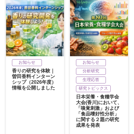
お知らせ
お知らせ
香りの研究を体験｜
分析研究
曽田香料インターン
生理応答
シップ（2026年度）
情報を公開しました
研究トピックス
日本栄養・食糧学会
大会(香川)において、
「嗅覚刺激」および
「食品嗜好性分析」
に関する２題の研究
成果を発表