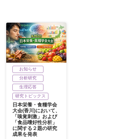
お知らせ
分析研究
生理応答
研究トピックス
日本栄養・食糧学会
大会(香川)において、
「嗅覚刺激」および
「食品嗜好性分析」
に関する２題の研究
成果を発表