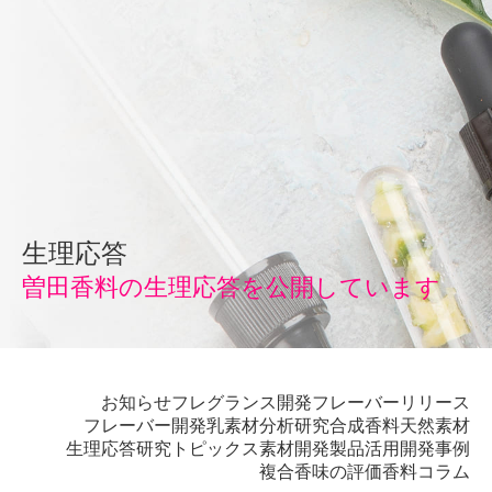
生理応答
曽田香料の生理応答を公開しています
お知らせ
フレグランス開発
フレーバーリリース
フレーバー開発
乳素材
分析研究
合成香料
天然素材
生理応答
研究トピックス
素材開発
製品活用開発事例
複合香味の評価
香料コラム