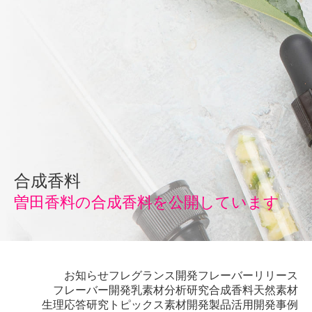
合成香料
曽田香料の合成香料を公開しています
お知らせ
フレグランス開発
フレーバーリリース
フレーバー開発
乳素材
分析研究
合成香料
天然素材
生理応答
研究トピックス
素材開発
製品活用開発事例