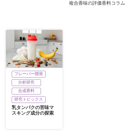
複合香味の評価
香料コラム
フレーバー開発
分析研究
合成香料
研究トピックス
乳タンパクの苦味マ
スキング成分の探索